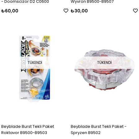
- Doomscizor D2 C0600
Wyvron B9500-B9507
₺60,00
₺30,00
TÜKENDI
TÜKENDI
Beyblade Burst Tekli Paket
Beyblade Burst Tekli Paket -
Roktavor B9500-B9503
Spryzen B9502