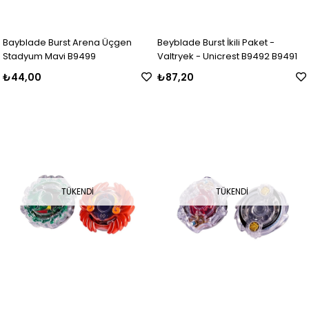
Bayblade Burst Arena Üçgen
Beyblade Burst İkili Paket -
Stadyum Mavi B9499
Valtryek - Unicrest B9492 B9491
₺44,00
₺87,20
TÜKENDI
TÜKENDI