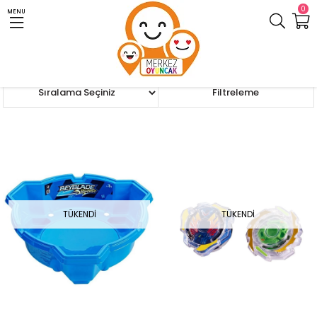
0
MENU
Anasayfa
Beyblade
Sıralama
Filtreleme
TÜKENDI
TÜKENDI