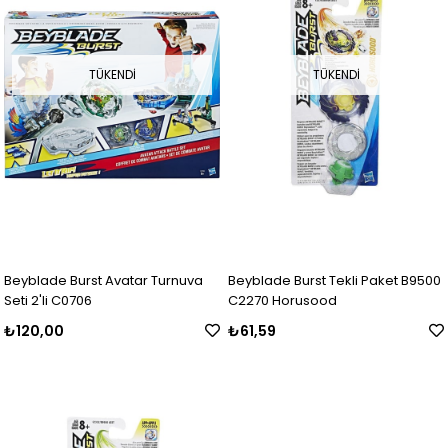
TÜKENDI
TÜKENDI
Beyblade Burst Avatar Turnuva
Beyblade Burst Tekli Paket B9500
Seti 2'li C0706
C2270 Horusood
₺120,00
₺61,59