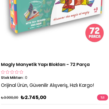
Magly Manyetik Yapı Blokları - 72 Parça
Stok Miktarı
:
0
Orijinal Ürün, Güvenilir Alışveriş, Hızlı Kargo!
₺2.745,00
₺3.000,00
%
8
İndirim