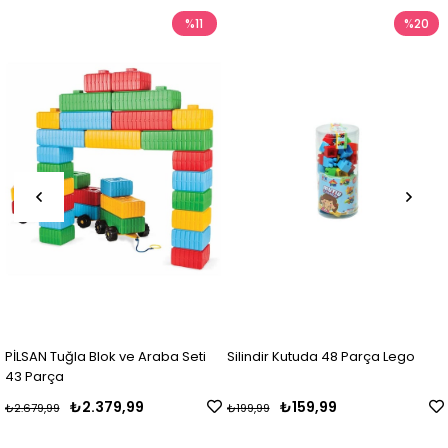
%11
%20
SAN Tuğla Blok ve Araba Seti
Silindir Kutuda 48 Parça Lego
Dede
Parça
0125
₺2.379,99
₺159,99
79,99
₺199,99
₺529