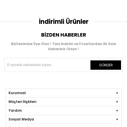
İndirimli Ürünler
BIZDEN HABERLER
Bültenimize Üye Olun ! Tüm İndirim ve Fırsatlardan İlk Sizin
Haberiniz Olsun !
GÖNDER
Kurumsal
Müşteri İlişkileri
Yardım
Sosyal Medya