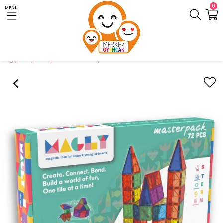
0
MENU
Anasayfa
Lego Setleri
Diğer Lego Setleri
Magly Manyetik Yapı Blokları - 72 Parça