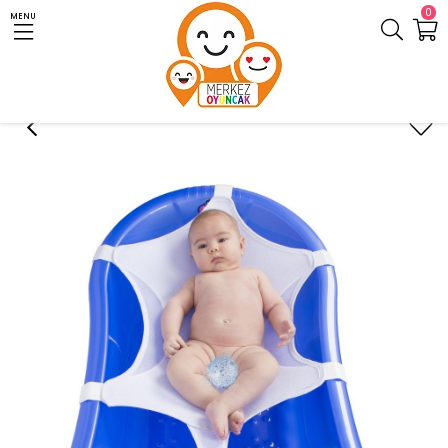
0
MENU
Anasayfa
Anne ve Bebek
Banyo ve Tuvalet
Sevi Bebe Bebek Banyo Filesi